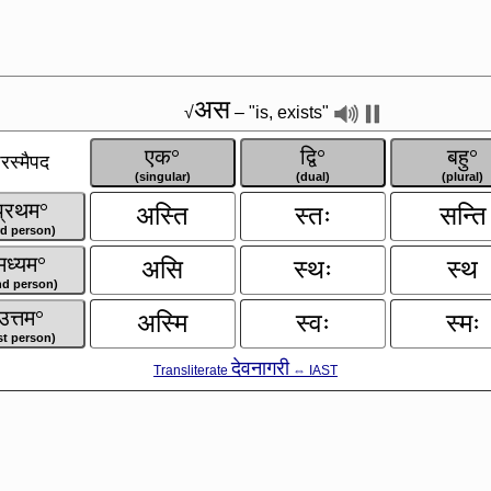
अस
√
– "is, exists"
एक°
द्वि°
बहु°
रस्मैपद
(singular)
(dual)
(plural)
प्रथम°
अस्ति
स्तः
सन्ति
rd person)
मध्यम°
असि
स्थः
स्थ
nd person)
उत्तम°
अस्मि
स्वः
स्मः
st person)
देवनागरी
Transliterate
⇔ IAST