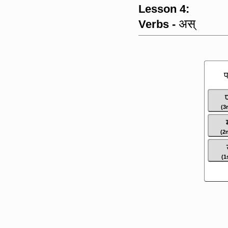
Lesson 4:
अस्
Verbs -
प
(3
(2
(1