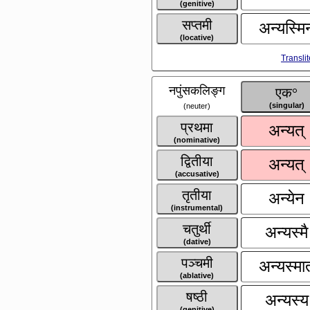
(genitive)
सप्तमी
अन्यस्मिन
(locative)
Transli
नपुंसकलिङ्ग
एक°
(singular)
(neuter)
प्रथमा
अन्यत्
(nominative)
द्वितीया
अन्यत्
(accusative)
तृतीया
अन्येन
(instrumental)
चतुर्थी
अन्यस्मै
(dative)
पञ्चमी
अन्यस्मात
(ablative)
षष्ठी
अन्यस्य
(genitive)