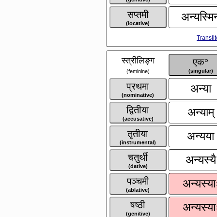
सप्तमी
अन्यस्मिन
(locative)
Transli
स्त्रीलिङ्ग
एक°
(singular)
(feminine)
प्रथमा
अन्या
(nominative)
द्वितीया
अन्याम्
(accusative)
तृतीया
अन्यया
(instrumental)
चतुर्थी
अन्यस्यै
(dative)
पञ्चमी
अन्यस्या
(ablative)
षष्ठी
अन्यस्या
(genitive)