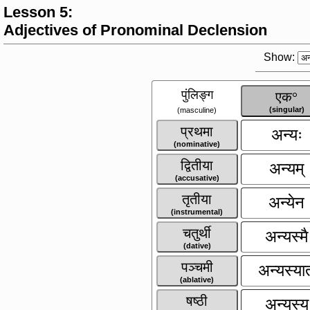
Lesson 5:
Adjectives of Pronominal Declension
Show:
पुंलिङ्ग
एक°
(singular)
(masculine)
प्रथमा
अन्यः
(nominative)
द्वितीया
अन्यम्
(accusative)
तृतीया
अन्येन
(instrumental)
चतुर्थी
अन्यस्मै
(dative)
पञ्चमी
अन्यस्यात
(ablative)
षष्ठी
अन्यस्य